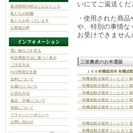
いにてご返送くだ
新潟県関川村はこんなところ
私たちの田圃
・使用された商品
私たちが作っています
や、特別の事情な
お客様の声
お受けできません
買い物カゴを見る
特定商取引法に基づく表示
三栄農産のお米通販
ご注文方法
ＪＡＳ有機栽培米 有機波
FAX専用注文票
・有機波動太陽米コシヒカリ 精米
送料について
・有機波動太陽米コシヒカリ 精米
お届けについて
・有機波動太陽米コシヒカリ 精米
お支払方法
・有機波動太陽米コシヒカリ 精米
返品・交換について
・有機波動太陽米コシヒカリ 精米
包装について
プライバシーポリシー
お問い合わせ
・有機波動太陽米コシヒカリ 玄米
・有機波動太陽米コシヒカリ 玄米