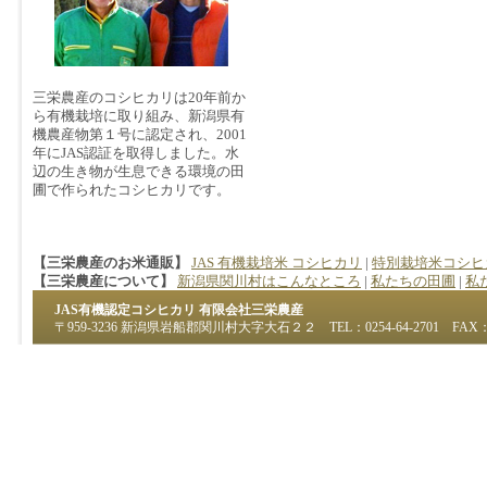
三栄農産のコシヒカリは20年前か
ら有機栽培に取り組み、新潟県有
機農産物第１号に認定され、2001
年にJAS認証を取得しました。水
辺の生き物が生息できる環境の田
圃で作られたコシヒカリです。
【三栄農産のお米通販】
JAS 有機栽培米 コシヒカリ
|
特別栽培米コシヒ
【三栄農産について】
新潟県関川村はこんなところ
|
私たちの田圃
|
私
JAS有機認定コシヒカリ 有限会社三栄農産
〒959-3236 新潟県岩船郡関川村大字大石２２ TEL：0254-64-2701 FAX：02