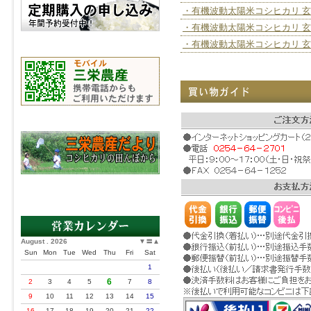
・有機波動太陽米コシヒカリ 玄米
・有機波動太陽米コシヒカリ 玄米
・有機波動太陽米コシヒカリ 玄米
August . 2026
▼
〓
▲
Sun
Mon
Tue
Wed
Thu
Fri
Sat
1
6
2
3
4
5
7
8
9
10
11
12
13
14
15
16
17
18
19
20
21
22